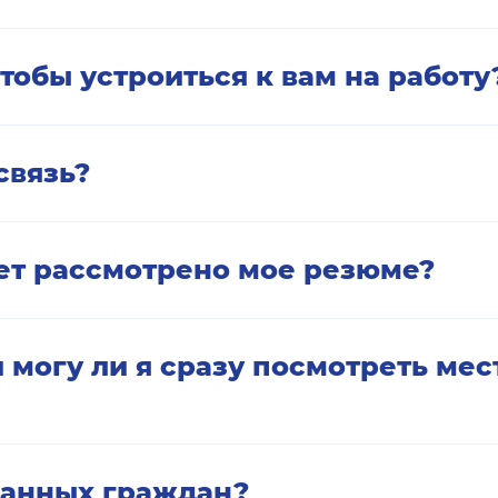
дования;
тобы устроиться к вам на работу
икнуться на заинтересовавшую
» или выслать резюме на
связь?
 контактам в анкете: по
ки.
дет рассмотрено мое резюме?
ка занимает некоторое время.
 любом случае, чтобы
 могу ли я сразу посмотреть мес
о ваши будущие начальники.
ваши профессиональные
транных граждан?
очее место, наши