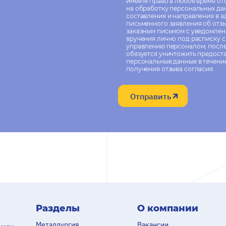
имеете право в любое время от
на обработку персональных да
составления и направления в 
письменного заявления об отзы
заказным письмом с уведомлен
вручения лично под расписку 
управлению персоналом, посл
обязуется уничтожить предост
персональные данные в течение
получения отзыва согласия.
Отправить
Разделы
О компании
Металлургия
Вакансии