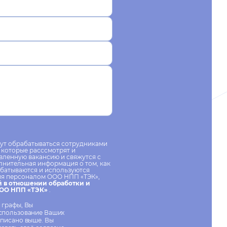
ут обрабатываться сотрудниками
которые расссмотрят и
вленную вакансию и свяжутся с
лнительная информация о том, как
батываются и используются
я персоналом ООО НПП «ТЭК»,
 в отношении обработки и
ООО НПП «ТЭК»
.
 графы, Вы
использование Ваших
описано выше. Вы