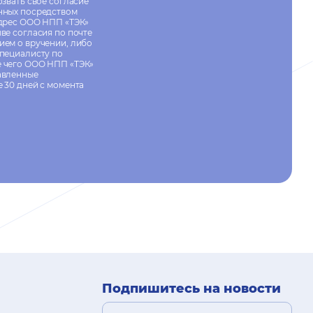
озвать своё согласие
нных посредством
адрес ООО НПП «ТЭК»
ве согласия по почте
ием о вручении, либо
специалисту по
е чего ООО НПП «ТЭК»
авленные
 30 дней с момента
Подпишитесь на новости